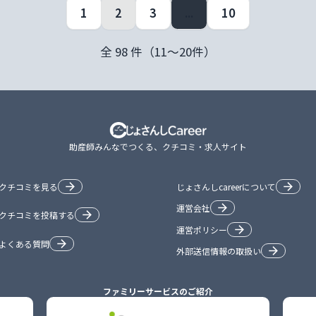
1
2
3
...
10
全
98
件（
11
〜
20
件）
助産師みんなでつくる、クチコミ・求人サイト
クチコミを見る
じょさんしcareerについて
運営会社
クチコミを投稿する
運営ポリシー
よくある質問
外部送信情報の取扱い
ファミリーサービスのご紹介