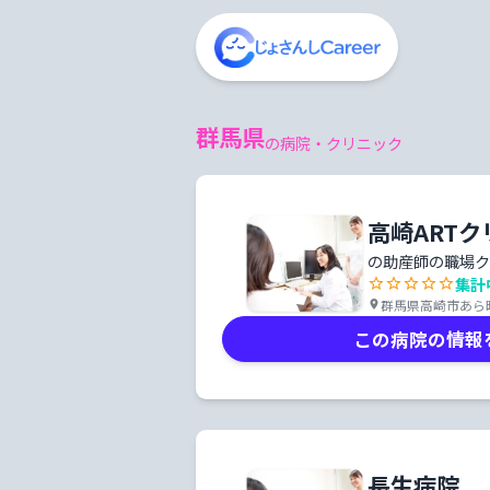
群馬県
の病院・クリニック
高崎ART
の助産師の職場ク
集計
群馬県高崎市あら町1
この病院の情報
長生病院