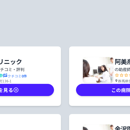
クリニック
阿美
チコミ・評判
の助産
中
クチコミ
0
件
36-1
群馬県伊
を見る
この病
金沢