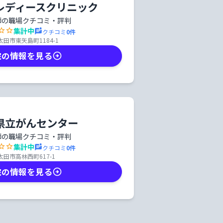
レディースクリニック
師の職場クチコミ・評判
集計中
クチコミ
0
件
田市東矢島町1184-1
院の情報を見る
県立がんセンター
師の職場クチコミ・評判
集計中
クチコミ
0
件
田市高林西町617-1
院の情報を見る