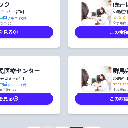
ック
藤井
チコミ・評判
の助産
中
クチコミ
0
件
町416
群馬県太
を見る
この病
児医療センター
群馬
チコミ・評判
の助産
中
クチコミ
0
件
下箱田779
群馬県太
を見る
この病