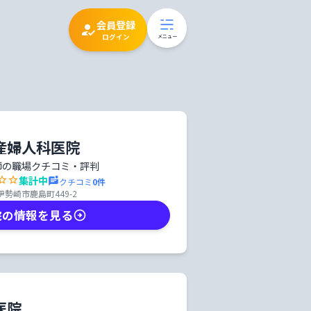
会員登録
ログイン
メニュー
産婦人科医院
師の職場クチコミ・評判
集計中
クチコミ
0
件
勢崎市鹿島町449-2
院の情報を見る
医院