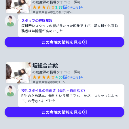
の助産師の職場クチコミ・評判
3.88
クチコミ
1
件
宮城県岩沼市里の杜3丁目5-5
スタッフの経験年数
産科若いスタッフの層が多かった印象ですが、婦人科や外来勤
務者は年齢層が高めでした...
この病院の情報を見る
坂総合病院
の助産師の職場クチコミ・評判
4.00
クチコミ
1
件
宮城県塩竈市錦町16-5
授乳スタイルの自由さ（母乳・自由など）
BFHのため基本、母乳という感じです。 ただ、スタッフによっ
て、お母さんにどれだ...
この病院の情報を見る