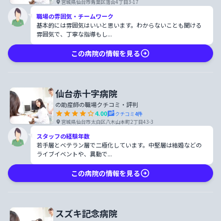
宮城県仙台市青葉区落合4丁目3-17
職場の雰囲気・チームワーク
基本的には雰囲気はいいと思います。わからないことも聞ける
雰囲気で、丁寧な指導もし...
この病院の情報を見る
仙台赤十字病院
の助産師の職場クチコミ・評判
4.00
クチコミ
4
件
宮城県仙台市太白区八木山本町2丁目43-3
スタッフの経験年数
若手層とベテラン層で二極化しています。中堅層は結婚などの
ライブイベントや、異動で...
この病院の情報を見る
スズキ記念病院