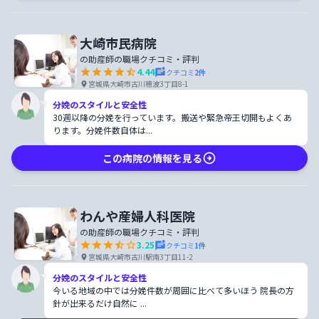
大崎市民病院
の助産師の職場クチコミ・評判
4.44
クチコミ
2
件
宮城県大崎市古川穂波3丁目8-1
分娩のスタイルと安全性
30週以降の分娩を行っています。搬送や緊急帝王切開もよくあ
ります。分娩件数自体は...
この病院の情報を見る
わんや産婦人科医院
の助産師の職場クチコミ・評判
3.25
クチコミ
1
件
宮城県大崎市古川駅南3丁目11-2
分娩のスタイルと安全性
今いる地域の中では分娩件数が周囲に比べて多いほう 院長の方
針が出来るだけ自然に ...