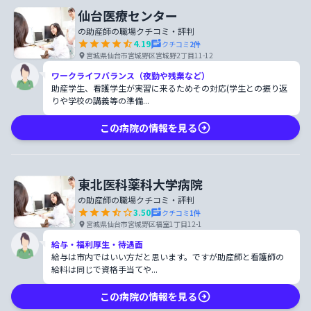
仙台医療センター
の助産師の職場クチコミ・評判
4.19
クチコミ
2
件
宮城県仙台市宮城野区宮城野2丁目11-12
ワークライフバランス（夜勤や残業など）
助産学生、看護学生が実習に来るためその対応(学生との振り返
りや学校の講義等の準備...
この病院の情報を見る
東北医科薬科大学病院
の助産師の職場クチコミ・評判
3.50
クチコミ
1
件
宮城県仙台市宮城野区福室1丁目12-1
給与・福利厚生・待遇面
給与は市内ではいい方だと思います。ですが助産師と看護師の
給料は同じで資格手当てや...
この病院の情報を見る