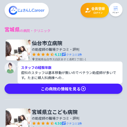
会員登録
ログイン
メニュー
宮城県
の病院・クリニック
仙台市立病院
の助産師の職場クチコミ・評判
4.13
クチコミ
1
件
宮城県仙台市太白区あすと長町1丁目1-1
スタッフの経験年数
産科のスタッフは基本移動が無いのでベテラン助産師が多いで
す。たまに婦人科病棟への...
この病院の情報を見る
宮城県立こども病院
の助産師の職場クチコミ・評判
4.50
クチコミ
1
件