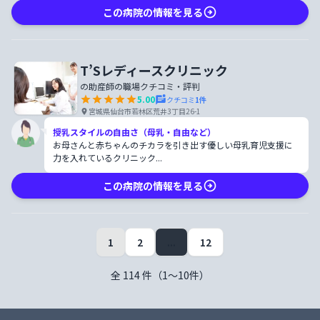
この病院の情報を見る
T’Sレディースクリニック
の助産師の職場クチコミ・評判
5.00
クチコミ
1
件
宮城県仙台市若林区荒井3丁目26-1
授乳スタイルの自由さ（母乳・自由など）
お母さんと赤ちゃんのチカラを引き出す優しい母乳育児支援に
力を入れているクリニック...
この病院の情報を見る
1
2
...
12
全
114
件（
1
〜
10
件）