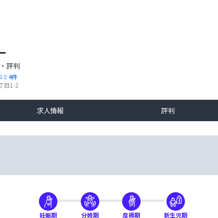
ー
・評判
コミ
4
件
目1-2
求人情報
評判
妊娠期
分娩期
産褥期
新生児期