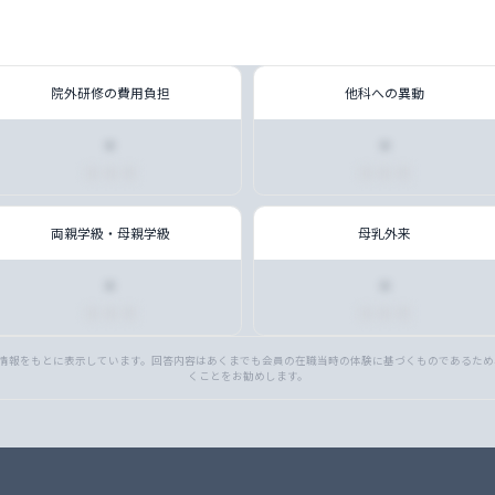
院外研修の費用負担
他科への異動
・
・
■ ■ ■
■ ■ ■
両親学級・母親学級
母乳外来
・
・
■ ■ ■
■ ■ ■
職場の情報をもとに表示しています。回答内容はあくまでも会員の在職当時の体験に基づくものであるた
くことをお勧めします。