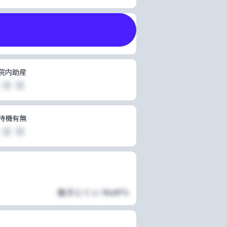
院内助産
閉じる
 ■ ■
が、い
待機有無
 ■ ■
働きにくい
NaN
%