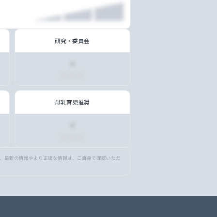
研究・委員会
・
■ ■ ■
母乳育児推奨
・
■ ■ ■
め、最新の情報やより正確な情報は、ご自身で確認いただ