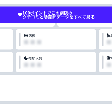
100
ポイントでこの病院の
分娩スタイル
クチコミと助産師データをすべて見る
■ ■ ■
病棟
ントを使って見る
✕ 
■ ■ ■
■
ポイントで、この病院の「クチコミ」と「助産師データ」の全て
も見れるようになります。
夜勤人数
■ ■ ■
■
ポイントを使って見る
ポイントのもらい方を確認する