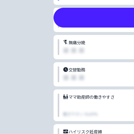
分娩件数
■ ■ ■
無痛分娩
ポイ
■ ■ ■
100
つで
交替勤務
■ ■ ■
ママ助産師の働きやすさ
働きやすい
NaN
%
ハイリスク妊産婦