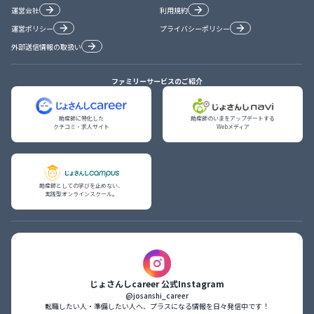
運営会社
利用規約
運営ポリシー
プライバシーポリシー
外部送信情報の取扱い
ファミリーサービスのご紹介
助産師に特化した

助産師のいまをアップデートする

クチコミ・求人サイト
Webメディア
助産師としての学びを止めない、

実践型オンラインスクール。
じょさんしcareer 公式Instagram
@josanshi_career
転職したい人・準備したい人へ、プラスになる情報を日々発信中です！