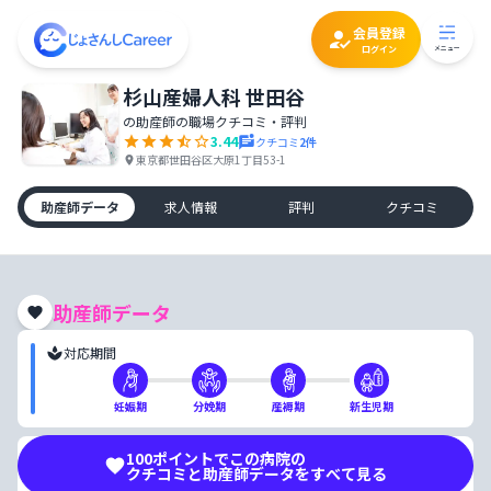
会員登録
ログイン
メニュー
杉山産婦人科 世田谷
の助産師の職場クチコミ・評判
3.44
クチコミ
2
件
東京都世田谷区大原1丁目53-1
助産師データ
求人情報
評判
クチコミ
助産師データ
対応期間
妊娠期
分娩期
産褥期
新生児期
100
ポイントでこの病院の
分娩件数
分娩スタイル
クチコミと助産師データをすべて見る
■ ■ ■
■ ■ ■