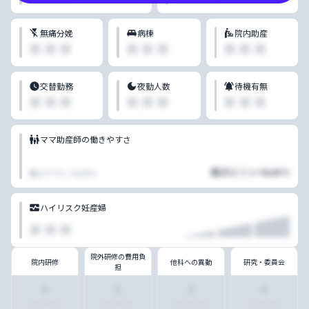
無痛分娩
病棟
院内助産
ポイントを使って見る
✕ 閉じる
■ ■ ■
■ ■ ■
■ ■ ■
100
ポイントで、この病院の「クチコミ」と「助産師デー
交替勤務
夜勤人数
待機有無
タ」の全てが、いつでも見れるようになります。
■ ■ ■
■ ■ ■
■ ■ ■
ポイントを使って見る
ポイントのもらい方を確認する
ママ助産師の働きやすさ
働きにくい
NaN
%
働きやすい
NaN
%
ハイリスク妊産婦
■ ■ ■
院外研修の費用負
院内研修
他科への異動
研究・委員会
担
・
・
・
・
■ ■ ■
■ ■ ■
■ ■ ■
■ ■ ■