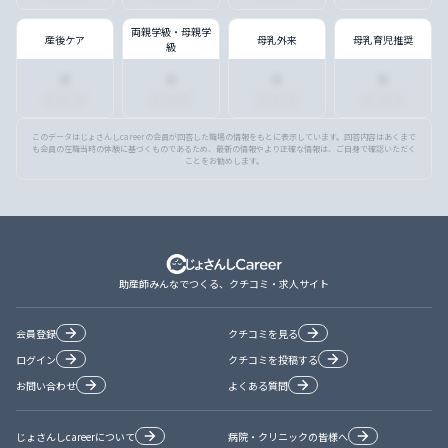
両親学級・母親学
産後ケア
母乳外来
母乳育児推奨
級
・
・
・
・
■ ■ ■
■ ■ ■
■ ■ ■
■ ■ ■
このデータはじょさんしcareerの会員が回答した職場の情報をもとに表示しています。回答内容はあくまで
も会員の在職当時の体験に基づくものであるため、最新の情報やより正確な情報は、ご自身で確認いただく
ことをお勧めします。
助産師みんなでつくる、クチコミ・求人サイト
会員登録
クチコミを見る
ログイン
クチコミを投稿する
お問い合わせ
よくある質問
じょさんしcareerについて
病院・クリニックの皆様へ