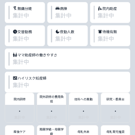
無痛分娩
病棟
院内助産
集計中
集計中
集計中
交替勤務
夜勤人数
待機有無
集計中
集計中
集計中
ママ助産師の働きやすさ
集計中
ハイリスク妊産婦
集計中
院外研修の費用負
院内研修
他科への異動
研究・委員会
担
・
・
・
・
集計中
集計中
集計中
集計中
両親学級・母親学
産後ケア
母乳外来
母乳育児推奨
級