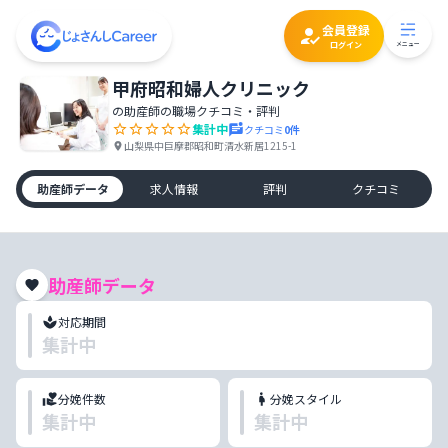
会員登録
ログイン
メニュー
甲府昭和婦人クリニック
の助産師の職場クチコミ・評判
集計中
クチコミ
0
件
山梨県中巨摩郡昭和町清水新居1215-1
助産師データ
求人情報
評判
クチコミ
助産師データ
対応期間
集計中
分娩件数
分娩スタイル
集計中
集計中