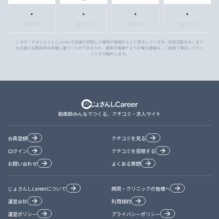
・
・
・
・
集計中
集計中
集計中
集計中
このデータはじょさんしcareerの会員が回答した職場の情報をもとに表示しています。回答内容はあくまで
も会員の在職当時の体験に基づくものであるため、最新の情報やより正確な情報は、ご自身で確認いただく
ことをお勧めします。
助産師みんなでつくる、クチコミ・求人サイト
会員登録
クチコミを見る
ログイン
クチコミを投稿する
お問い合わせ
よくある質問
じょさんしcareerについて
病院・クリニックの皆様へ
運営会社
利用規約
運営ポリシー
プライバシーポリシー