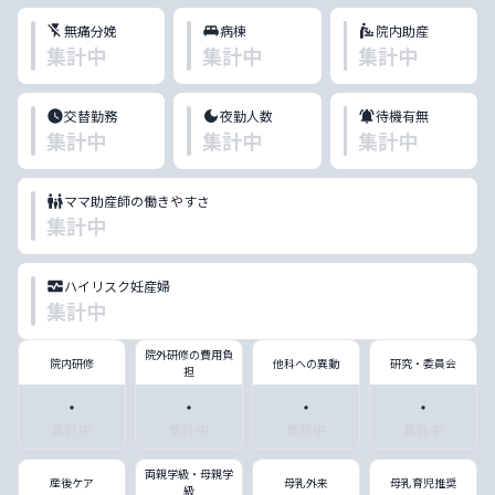
無痛分娩
病棟
院内助産
集計中
集計中
集計中
交替勤務
夜勤人数
待機有無
集計中
集計中
集計中
ママ助産師の働きやすさ
集計中
ハイリスク妊産婦
集計中
院外研修の費用負
院内研修
他科への異動
研究・委員会
担
・
・
・
・
集計中
集計中
集計中
集計中
両親学級・母親学
産後ケア
母乳外来
母乳育児推奨
級