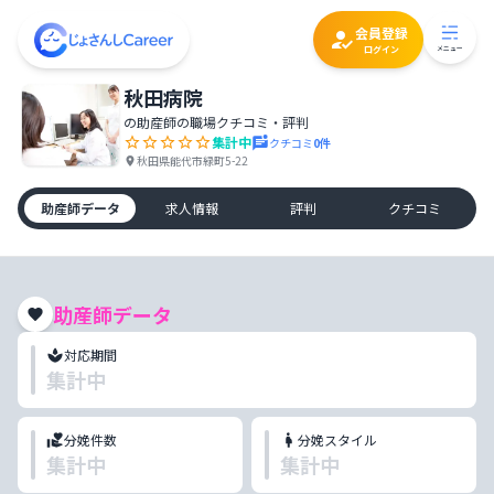
会員登録
ログイン
メニュー
秋田病院
の助産師の職場クチコミ・評判
集計中
クチコミ
0
件
秋田県能代市緑町5-22
助産師データ
求人情報
評判
クチコミ
助産師データ
対応期間
集計中
分娩件数
分娩スタイル
集計中
集計中