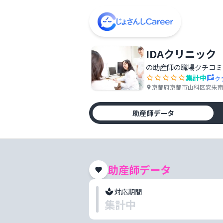
IDAクリニック
の助産師の職場クチコミ
集計中
ク
京都府京都市山科区安朱南屋
助産師データ
助産師データ
対応期間
集計中