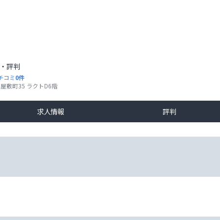
・評判
チコミ
0
件
敷町35 ラクトD6階
求人情報
評判