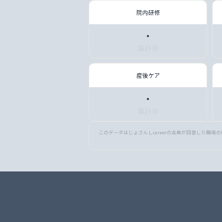
院内研修
・
集計中
産後ケア
・
集計中
このデータはじょさんしcareerの会員が回答した