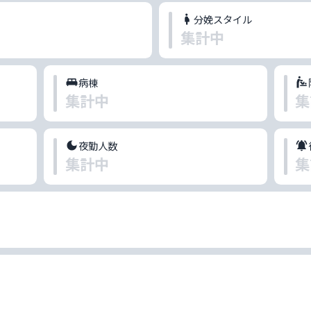
分娩スタイル
集計中
病棟
集計中
集
夜勤人数
集計中
集